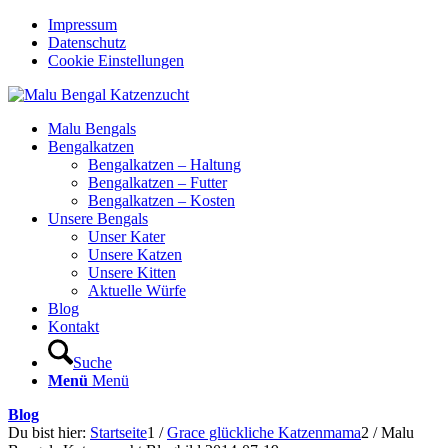
Impressum
Datenschutz
Cookie Einstellungen
Malu Bengals
Bengalkatzen
Bengalkatzen – Haltung
Bengalkatzen – Futter
Bengalkatzen – Kosten
Unsere Bengals
Unser Kater
Unsere Katzen
Unsere Kitten
Aktuelle Würfe
Blog
Kontakt
Suche
Menü
Menü
Blog
Du bist hier:
Startseite
1
/
Grace glückliche Katzenmama
2
/
Malu