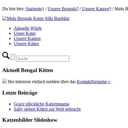
Du bist hier:
Startseite
1
/
Unsere Bengals
2
/
Unsere Katzen
3
/
Malu Be
Aktuelle Würfe
Unser Kater
Unsere Katzen
Unsere Kitten
Aktuell Bengal Kitten
Bei interesse einfach melden über das
Kontaktformular »
Letzte Beiträge
Grace glückliche Katzenmama
Sally sieben Kitten zur Welt gebracht
Katzenbilder Slideshow